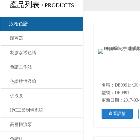
產品列表
/ PRODUCTS
液相色譜
壓蓋器
凝膠滲透色譜
色譜工作站
色譜柱恒溫箱
型號：DE0991
供液泵
更新日期：2017-03-
IPC工業制備系統
查看詳情
高壓恒流泵
色譜柱